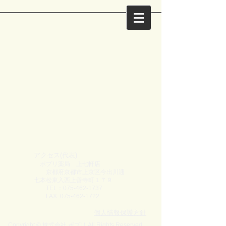
アクセス(代表)
ポプリ薬局 上七軒店
京都府京都市上京区今出川通
七本松東入西上善寺町１７９
TEL：075-462-1737
FAX:
075-462-1722
個人情報保護方針
Copyright © 株式会社 ポプリ All Rights Reserved.