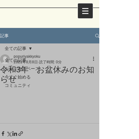
記事
全ての記事
popuriyakkyoku
全ての記事
2021年8月8日
読了時間: 0分
令和3年 お盆休みのお知
ちゃぶ台スペース
らせ
今すぐ始める
コミュニティ