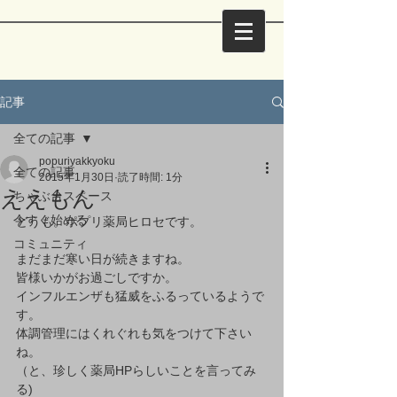
記事
全ての記事
popuriyakkyoku
全ての記事
2015年1月30日
読了時間: 1分
ええもん
ちゃぶ台スペース
今すぐ始める
どうも。ポプリ薬局ヒロセです。 
コミュニティ
まだまだ寒い日が続きますね。 
皆様いかがお過ごしですか。 
インフルエンザも猛威をふるっているようで
す。 
体調管理にはくれぐれも気をつけて下さい
ね。 
（と、珍しく薬局HPらしいことを言ってみ
る) 