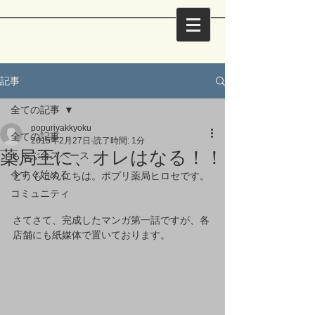
記事
全ての記事
popuriyakkyoku
全ての記事
2015年2月27日
読了時間: 1分
薬局王に、オレはなる！！
ちゃぶ台スペース
今すぐ始める
どうもこんにちは。ポプリ薬局ヒロセです。 
コミュニティ
さてさて、完成したマンガ第一話ですが、各
店舗にも紙媒体で置いております。 