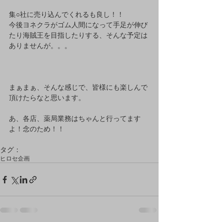
集○社に売り込んでくれるも良し！！ 
今後ヨネクラがゴム人間になって手足が伸び
たり海賊王を目指したりする、そんな予定は
ありませんが。。。 
まぁまぁ、そんな感じで、皆様にも楽しんで
頂けたらなと思います。 
あ、各店、薬局業務はちゃんと行ってます
よ！念のため！！ 
タグ：
ヒロセ
企画