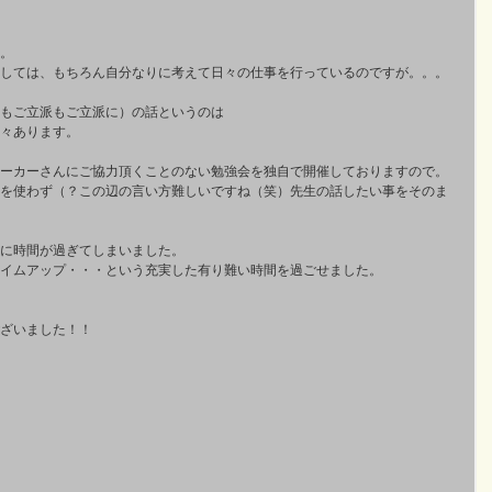
。 
しては、もちろん自分なりに考えて日々の仕事を行っているのですが。。。 
もご立派もご立派に）の話というのは 
々あります。 
ーカーさんにご協力頂くことのない勉強会を独自で開催しておりますので。 
を使わず（？この辺の言い方難しいですね（笑）先生の話したい事をそのま
に時間が過ぎてしまいました。 
イムアップ・・・という充実した有り難い時間を過ごせました。 
 
ざいました！！ 