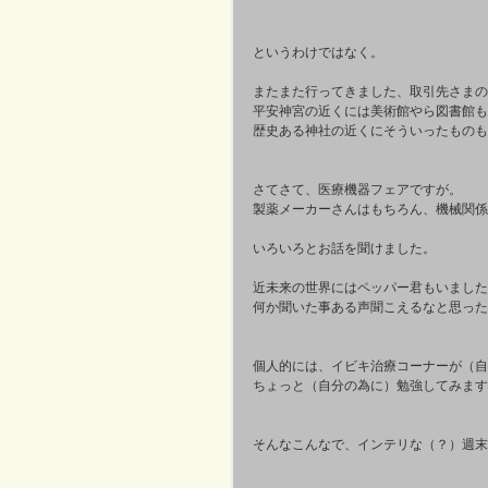
というわけではなく。 
またまた行ってきました、取引先さまの
平安神宮の近くには美術館やら図書館も
歴史ある神社の近くにそういったものも
さてさて、医療機器フェアですが。 
製薬メーカーさんはもちろん、機械関係
いろいろとお話を聞けました。 
近未来の世界にはペッパー君もいました
何か聞いた事ある声聞こえるなと思った
個人的には、イビキ治療コーナーが（自
ちょっと（自分の為に）勉強してみます
そんなこんなで、インテリな（？）週末