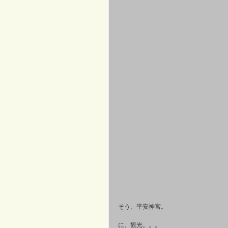
そう、平安神宮。 
に、観光。。。 