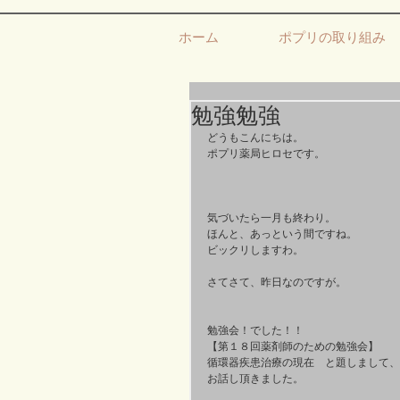
ホーム
ポプリの取り組み
勉強勉強
どうもこんにちは。 
ポプリ薬局ヒロセです。 
気づいたら一月も終わり。 
ほんと、あっという間ですね。 
ビックリしますわ。 
さてさて、昨日なのですが。 
勉強会！でした！！ 
【第１８回薬剤師のための勉強会】 
循環器疾患治療の現在　と題しまして、
お話し頂きました。 