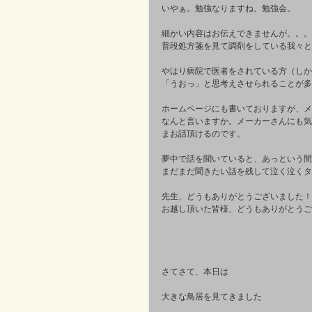
いやぁ。勉強なりますね、勉強会。 
細かい内容はお伝えできませんが。。。
普段処方箋を見て調剤をしている我々と
やはり病院で医者をされている方（しか
「うおっ」と思考えさせられることが多
ホームページにも書いておりますが、メ
なんと言いますか。メーカーさんにも気
まお話頂けるのです。 
夢中で話を聞いていると、あっという間
まだまだ聞きたい話を残して泣く泣くタ
先生、どうもありがとうございました！
お越し頂いた皆様、どうもありがとうご
さてさて、本日は 
大きな鳥居を見てきました 