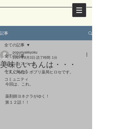
記事
全ての記事
popuriyakkyoku
全ての記事
2017年8月3日
読了時間: 1分
美味しいもんは・・・
ちゃぶ台スペース
今すぐ始める
こんにちは。ポプリ薬局ヒロセです。
コミュニティ
今回は、これ。
薬剤師ヨネクラがゆく！
第１２話！！