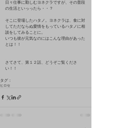
日々仕事に勤しむヨネクラですが、その普段
の生活といっったら・・？
そこに登場したハタノ。ヨネクラは、食に対
してただならぬ愛情をもっているハタノに相
談をしてみることに。
いつも彼が元気なのにはこんな理由があった
とは！！
さてさて、第１２話、どうぞご覧くださ
い！！
タグ：
ヒロセ