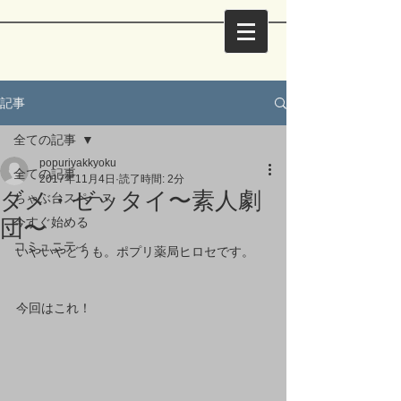
記事
全ての記事
popuriyakkyoku
全ての記事
2017年11月4日
読了時間: 2分
ダメ・ゼッタイ〜素人劇
ちゃぶ台スペース
団〜
今すぐ始める
コミュニティ
いやいやどうも。ポプリ薬局ヒロセです。
今回はこれ！