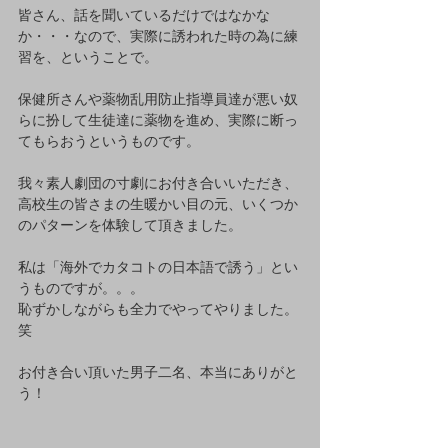
皆さん、話を聞いているだけではなかな
か・・・なので、実際に誘われた時の為に練
習を、ということで。
保健所さんや薬物乱用防止指導員達が悪い奴
らに扮して生徒達に薬物を進め、実際に断っ
てもらおうというものです。
我々素人劇団の寸劇にお付き合いいただき、
高校生の皆さまの生暖かい目の元、いくつか
のパターンを体験して頂きました。
私は「海外でカタコトの日本語で誘う」とい
うものですが。。。
恥ずかしながらも全力でやってやりました。
笑
お付き合い頂いた男子二名、本当にありがと
う！