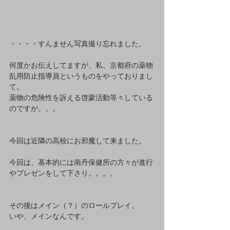
・・・・すんません写真撮り忘れました。
何度かお伝えしてますが、私、京都府の薬物
乱用防止指導員というものをやっておりまし
て。
薬物の危険性を訴える啓蒙活動等々している
のですが。。。
今回は近隣の高校にお邪魔して来ました。
今回は、基本的には南丹保健所の方々が進行
やプレゼンをして下さり。。。。
その後はメイン（？）のロールプレイ。
いや、メインなんです。