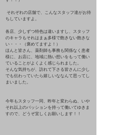
 それぞれの店舗で、こんなスタッフ達がお待
ちしていますよ。
各店、少しずつ特色は違いますし、スタッフ
のキャラもそれはまぁ多様で飽きない飽きな
い・・・（褒めてますよ！）
ほんと皆さん、薬剤師も事務も関係なく患者
様に、お店に、地域に熱い想いをもって働い
ていることがよくよく感じられました。
そんな気持ちが、訪れて下さる皆さんに少し
でも伝わっていたら嬉しいななんて思ってし
まいました。
今年もスタッフ一同、昨年と変わらぬ、いや
それ以上のパッションを持って働いてゆきま
すので、どうぞ宜しくお願いします！！