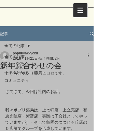
記事
全ての記事
popuriyakkyoku
全ての記事
2018年1月21日
読了時間: 2分
新年顔合わせの会
ちゃぶ台スペース
今すぐ始める
どうも。ポプリ薬局ヒロセです。
コミュニティ
さてさて、今回は社内のお話。
我々ポプリ薬局は、上七軒店・上立売店・智
恵光院店・紫野店（実際は子会社としてやっ
ていますが）・そして亀岡のつつじヶ丘店の
５店舗でグループを形成しています。