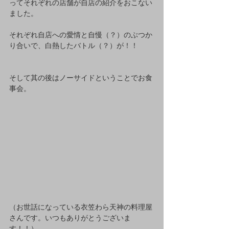
ってそれぞれの店舗が自店の紹介をおこない
ました。
それぞれ自店への愛情と自慢（？）のぶつか
り合いで、白熱したバトル（？）が！！
そして其の後はノーサイドということでお食
事会。
（お世話になっている衣笠わら天神の料理屋
さんです。いつもありがとうございま
す！！）