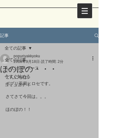
記事
全ての記事
popuriyakkyoku
全ての記事
2018年9月18日
読了時間: 2分
ほのぼの・・・
ちゃぶ台スペース
今すぐ始める
こんにちは。
ポプリ薬局ヒロセです。
コミュニティ
さてさて今回は。。。
ほのぼの！！