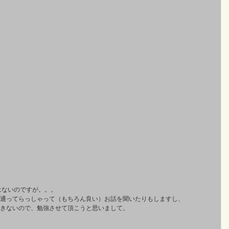
はないのですが。。。
通ってらっしゃって（もちろん良い）お話を聞いたりもしますし、
きないので、勉強させて頂こうと思いまして。