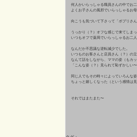
何人かいらっしゃる職員さんの中でお二
よくお子さんの風邪でいらっしゃるお母
向こうも気づいて下さって「ポプリさん
うっかり（？）オフな感じで来てしまっ
いつもオフで薬局でいらっしゃるお二人
なんだか不思議な逆転減少でした。
いつものお客さんと店員さん（？）の立
なんて話をしながら、ママの姿（もカッ
「こんな姿（？）見られて恥ずかしい〜
同じ人でもその時々によっていろんな姿
ちょっと嬉しくなった（という感情は見
それではまたまた〜
タグ：